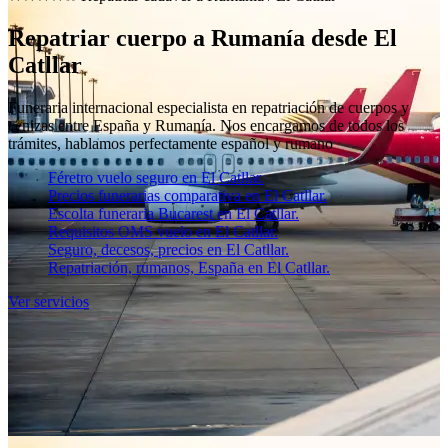
Repatriar cuerpo a Rumanía desde El
Catllar
Funeraria internacional especialista en repatriación de cuerpos y
cenizas entre España y Rumanía. Nos encargamos de todos los
trámites, hablamos perfectamente español y rumano
Féretro vuelo seguro en El Catllar.
Precios funerarias comparativa en El Catllar.
Escolta funeraria Bucarest en El Catllar.
Requisitos OMS vuelo en El Catllar.
Seguro, decesos, precios en El Catllar.
Repatriación, rumanos, España en El Catllar.
Ver servicios