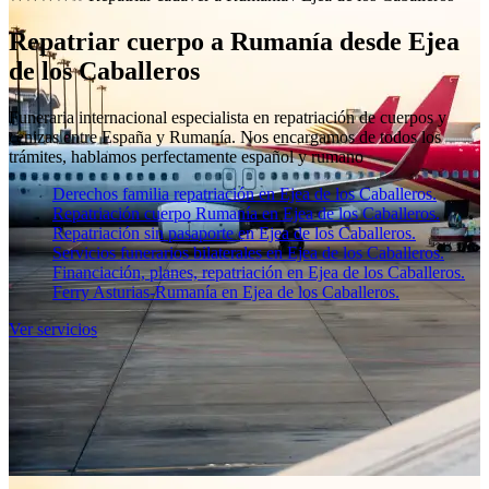
Repatriar cuerpo a Rumanía desde Ejea
de los Caballeros
Funeraria internacional especialista en repatriación de cuerpos y
cenizas entre España y Rumanía. Nos encargamos de todos los
trámites, hablamos perfectamente español y rumano
Derechos familia repatriación en Ejea de los Caballeros.
Repatriación cuerpo Rumanía en Ejea de los Caballeros.
Repatriación sin pasaporte en Ejea de los Caballeros.
Servicios funerarios bilaterales en Ejea de los Caballeros.
Financiación, planes, repatriación en Ejea de los Caballeros.
Ferry Asturias-Rumanía en Ejea de los Caballeros.
Ver servicios