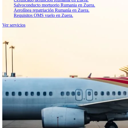
Salvoconducto mortuorio Rumania en Zuera.
Aerolínea repatriación Rumanía en Zuera.
Requisitos OMS vuelo en Zuera.
Ver servicios