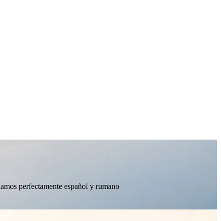
ablamos perfectamente español y rumano