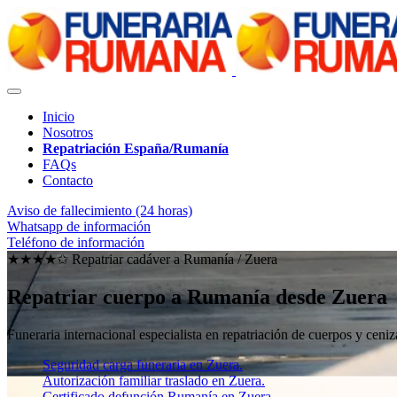
Inicio
Nosotros
Repatriación España/Rumanía
FAQs
Contacto
Aviso de fallecimiento (24 horas)
Whatsapp de información
Teléfono de información
★★★★✩ Repatriar cadáver a Rumanía /
Zuera
Repatriar cuerpo a Rumanía desde Zuera
Funeraria internacional especialista en repatriación de cuerpos y ce
Seguridad carga funeraria en Zuera.
Autorización familiar traslado en Zuera.
Certificado defunción Rumanía en Zuera.