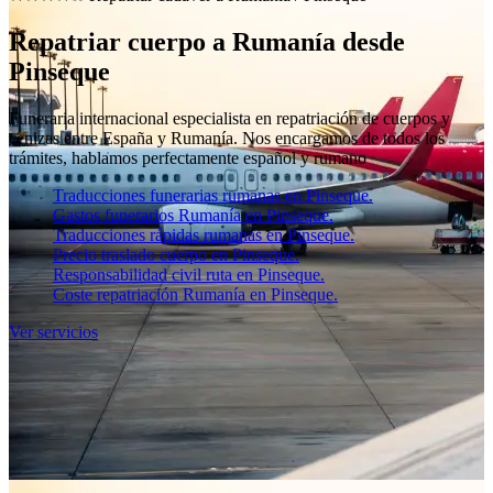
Repatriar cuerpo a Rumanía desde
Pinseque
Funeraria internacional especialista en repatriación de cuerpos y
cenizas entre España y Rumanía. Nos encargamos de todos los
trámites, hablamos perfectamente español y rumano
Traducciones funerarias rumanas en Pinseque.
Gastos funerarios Rumanía en Pinseque.
Traducciones rápidas rumanas en Pinseque.
Precio traslado cuerpo en Pinseque.
Responsabilidad civil ruta en Pinseque.
Coste repatriación Rumanía en Pinseque.
Ver servicios