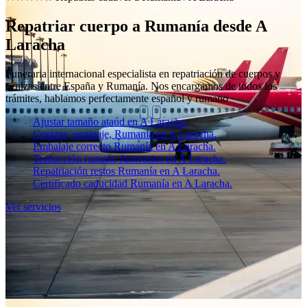
Repatriar cuerpo a Rumanía desde A
Laracha
Funeraria internacional especialista en repatriación de cuerpos y
cenizas entre España y Rumanía. Nos encargamos de todos los
trámites, hablamos perfectamente español y rumano
Ajustar tamaño ataúd en A Laracha.
Cenizas, equipaje, Rumanía en A Laracha.
Embalaje correcto Rumanía en A Laracha.
Traducción rumano funerarios en A Laracha.
Repatriación restos Rumanía en A Laracha.
Certificado caducidad Rumanía en A Laracha.
Ver servicios