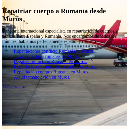
Repatriar cuerpo a Rumanía desde
Muros
Funeraria internacional especialista en repatriación de cuerpos y
cenizas entre España y Rumanía. Nos encargamos de todos los
trámites, hablamos perfectamente español y rumano
Repatriaciones conflicto Rumanía en Muros.
Tasas consulares rumanas en Muros.
Legalizar defunción Rumanía en Muros.
Repatriación Rumanía financiación en Muros.
Repatriación cuerpos Rumanía en Muros.
Ataúd tamaño avión en Muros.
Ver servicios