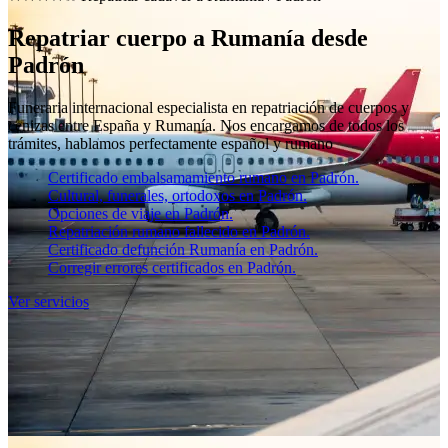
Repatriar cuerpo a Rumanía desde
Padrón
Funeraria internacional especialista en repatriación de cuerpos y
cenizas entre España y Rumanía. Nos encargamos de todos los
trámites, hablamos perfectamente español y rumano
Certificado embalsamamiento rumano en Padrón.
Cultural, funerales, ortodoxos en Padrón.
Opciones de viaje en Padrón.
Repatriación rumano fallecido en Padrón.
Certificado defunción Rumanía en Padrón.
Corregir errores certificados en Padrón.
Ver servicios