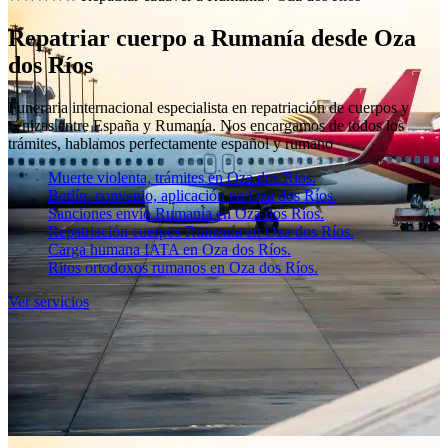
Repatriar cuerpo a Rumanía desde Oza
dos Ríos
Funeraria internacional especialista en repatriación de cuerpos y
cenizas entre España y Rumanía. Nos encargamos de todos los
trámites, hablamos perfectamente español y rumano
Muerte violenta, trámites en Oza dos Ríos.
Berlín, convenio, aplicación en Oza dos Ríos.
Sanciones envío Rumanía en Oza dos Ríos.
Repatriación cuerpos Rumanía en Oza dos Ríos.
Carga humana IATA en Oza dos Ríos.
Ritos ortodoxos rumanos en Oza dos Ríos.
Ver servicios