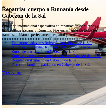
Repatriar cuerpo a Rumanía desde
Cabezón de la Sal
Funeraria internacional especialista en repatriación de cuerpos y
cenizas entre España y Rumanía. Nos encargamos de todos los
trámites, hablamos perfectamente español y rumano
Transporte cadáveres Rumanía en Cabezón de la Sal.
Autorización familiar Rumanía en Cabezón de la Sal.
Embalaje urnas avión en Cabezón de la Sal.
Embalsamamiento repatriación coste en Cabezón de la Sal.
Registro civil rumano en Cabezón de la Sal.
Derechos familia repatriación en Cabezón de la Sal.
Ver servicios