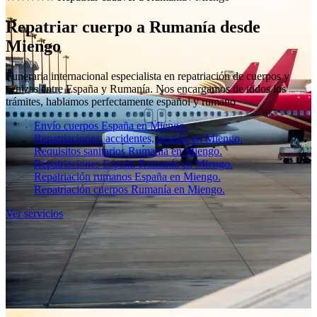
Repatriar cuerpo a Rumanía desde
Miengo
Funeraria internacional especialista en repatriación de cuerpos y
cenizas entre España y Rumanía. Nos encargamos de todos los
trámites, hablamos perfectamente español y rumano
Envío cuerpos España en Miengo.
Repatriaciones, accidentes, gestión en Miengo.
Requisitos sanitarios Rumanía en Miengo.
Repatriaciones España-Rumanía en Miengo.
Repatriación rumanos España en Miengo.
Repatriación cuerpos Rumanía en Miengo.
Ver servicios