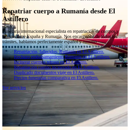
Repatriar cuerpo a Rumanía desde El
Astillero
Funeraria internacional especialista en repatriación de cuerpos y
cenizas entre España y Rumanía. Nos encargamos de todos los
trámites, hablamos perfectamente español y rumano
Repatriación, fallecidos, Rumanía en El Astillero.
Rechazo embalsamamiento Rumanía en El Astillero.
Incinerar cuerpos retraso en El Astillero.
Repatriación cuerpo incinerado en El Astillero.
Duplicado documentos viaje en El Astillero.
Precios funerarias comparativa en El Astillero.
Ver servicios