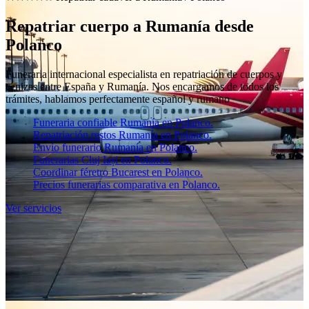
Repatriar cuerpo a Rumanía desde
Polanco
Funeraria internacional especialista en repatriación de cuerpos y
cenizas entre España y Rumanía. Nos encargamos de todos los
trámites, hablamos perfectamente español y rumano
Funeraria confiable Rumanía en Polanco.
Repatriación restos Rumanía en Polanco.
Envío funerario Rumanía en Polanco.
Funerarias Cluj Iași en Polanco.
Coordinar féretro Bucarest en Polanco.
Precios funerarias comparativa en Polanco.
Ver servicios