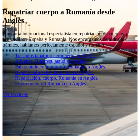
Repatriar cuerpo a Rumanía desde
Anglès
Funeraria internacional especialista en repatriación de cuerpos y
cenizas entre España y Rumanía. Nos encargamos de todos los
trámites, hablamos perfectamente español y rumano
Traslados tanatorio aeropuerto en Anglès.
Aduanas, Bucarest, ataúd en Anglès.
Salvoconducto mortuorio Rumanía en Anglès.
Repatriación bebés Rumanía en Anglès.
Repatriación, cuerpo, Rumanía en Anglès.
Envío funerario Rumanía en Anglès.
Ver servicios