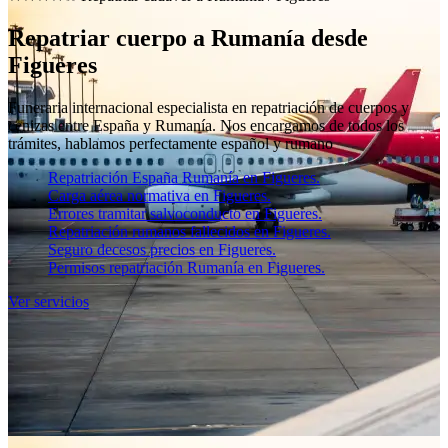
Repatriar cuerpo a Rumanía desde
Figueres
Funeraria internacional especialista en repatriación de cuerpos y
cenizas entre España y Rumanía. Nos encargamos de todos los
trámites, hablamos perfectamente español y rumano
Repatriación España Rumanía en Figueres.
Carga aérea normativa en Figueres.
Errores tramitar salvoconducto en Figueres.
Repatriación rumanos fallecidos en Figueres.
Seguro decesos precios en Figueres.
Permisos repatriación Rumanía en Figueres.
Ver servicios