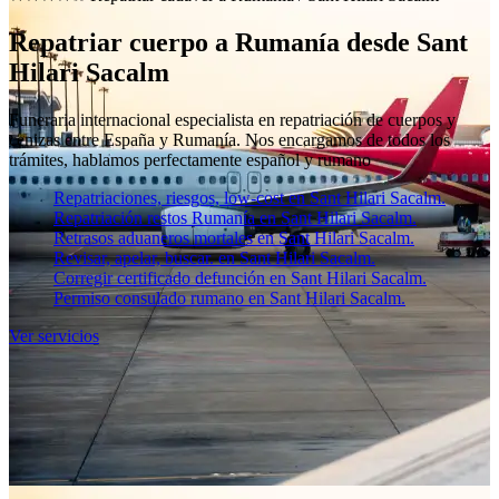
Repatriar cuerpo a Rumanía desde Sant
Hilari Sacalm
Funeraria internacional especialista en repatriación de cuerpos y
cenizas entre España y Rumanía. Nos encargamos de todos los
trámites, hablamos perfectamente español y rumano
Repatriaciones, riesgos, low-cost en Sant Hilari Sacalm.
Repatriación restos Rumanía en Sant Hilari Sacalm.
Retrasos aduaneros mortales en Sant Hilari Sacalm.
Revisar, apelar, buscar. en Sant Hilari Sacalm.
Corregir certificado defunción en Sant Hilari Sacalm.
Permiso consulado rumano en Sant Hilari Sacalm.
Ver servicios