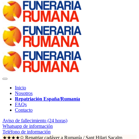
Inicio
Nosotros
Repatriación España/Rumanía
FAQs
Contacto
Aviso de fallecimiento (24 horas)
Whatsapp de información
Teléfono de información
★★★★✩ Repatriar cadáver a Rumanía /
Sant Hilari Sacalm