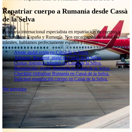
Repatriar cuerpo a Rumanía desde Cassà
de la Selva
Funeraria internacional especialista en repatriación de cuerpos y
cenizas entre España y Rumanía. Nos encargamos de todos los
trámites, hablamos perfectamente español y rumano
Ajuste ataúd avión en Cassà de la Selva.
Aduanas, Bucarest, ataúd en Cassà de la Selva.
Costos, logística, trámites en Cassà de la Selva.
Repatriación, restos, Rumanía en Cassà de la Selva.
Checklist embarque Rumanía en Cassà de la Selva.
Solicitud repatriación cuerpo en Cassà de la Selva.
Ver servicios