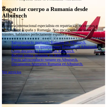
Repatriar cuerpo a Rumanía desde
Albuixech
Funeraria internacional especialista en repatriación de cuerpos y
cenizas entre España y Rumanía. Nos encargamos de todos los
trámites, hablamos perfectamente español y rumano
Salvoconducto mortuorio Rumanía en Albuixech.
Embalsamamiento repatriaciones Rumanía en Albuixech.
Costo documento funerario en Albuixech.
Revisar póliza, reclamar. en Albuixech.
Precio salvoconducto rumano en Albuixech.
Documentos funerarios Rumanía en Albuixech.
Ver servicios