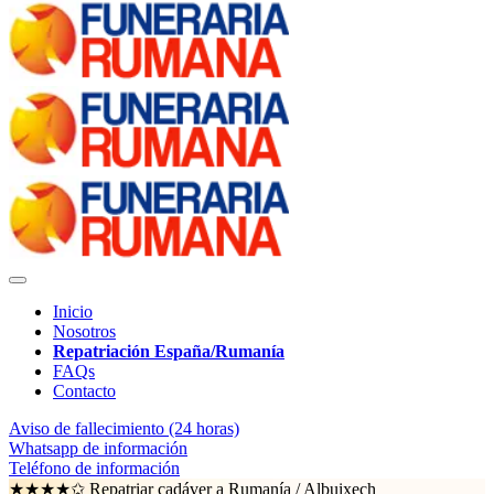
Inicio
Nosotros
Repatriación España/Rumanía
FAQs
Contacto
Aviso de fallecimiento (24 horas)
Whatsapp de información
Teléfono de información
★★★★✩ Repatriar cadáver a Rumanía /
Albuixech