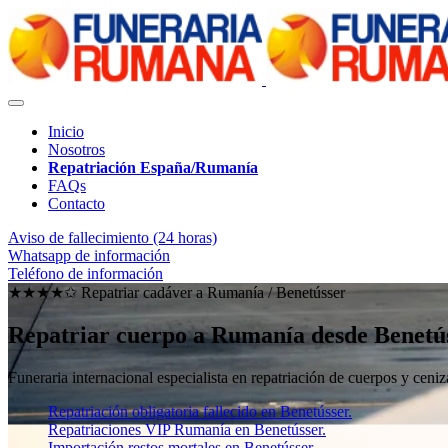
Inicio
Nosotros
Repatriación España/Rumanía
FAQs
Contacto
Aviso de fallecimiento (24 horas)
Whatsapp de información
Teléfono de información
★★★★✩ Repatriar cadáver a Rumanía /
Benetússer
Repatriar cuerpo a Rumanía desde Benetú
Funeraria internacional especialista en repatriación de cuerpos y ce
Repatriación obligatoria fallecido en Benetússer.
Repatriaciones VIP Rumanía en Benetússer.
Importación restos mortales en Benetússer.