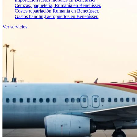
Cenizas, paquetería, Rumanía en Benetússer.
Costes repatriación Rumanía en Benetússer.
Gastos handling aeropuertos en Benetússer.
Ver servicios