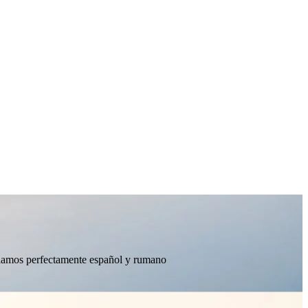
ablamos perfectamente español y rumano