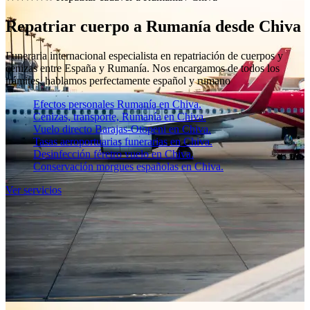
Repatriar cuerpo a Rumanía desde Chiva
Funeraria internacional especialista en repatriación de cuerpos y
cenizas entre España y Rumanía. Nos encargamos de todos los
trámites, hablamos perfectamente español y rumano
Efectos personales Rumanía en Chiva.
Cenizas, transporte, Rumanía en Chiva.
Vuelo directo Barajas-Otopeni en Chiva.
Tasas aeroportuarias funerarias en Chiva.
Desinfección féretro vuelo en Chiva.
Conservación morgues españolas en Chiva.
Ver servicios