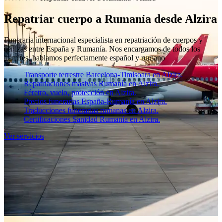
Repatriar cuerpo a Rumanía desde Alzira
Funeraria internacional especialista en repatriación de cuerpos y
cenizas entre España y Rumanía. Nos encargamos de todos los
trámites, hablamos perfectamente español y rumano
Transporte terrestre Barcelona-Timisoara en Alzira.
Repatriaciones masivas Rumanía en Alzira.
Féretro, vuelo, protección en Alzira.
Precios funerarias España-Rumanía en Alzira.
Traducciones funerarias rumanas en Alzira.
Certificaciones Sanidad Rumanía en Alzira.
Ver servicios