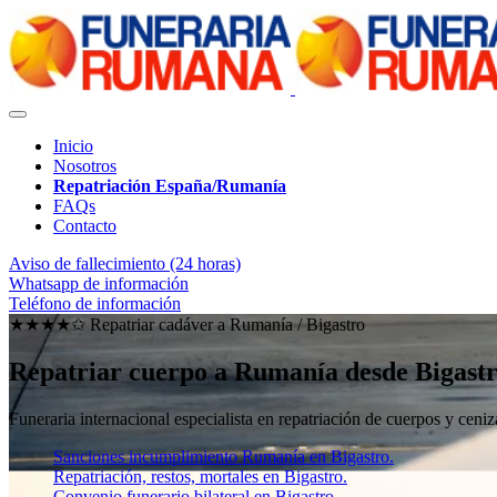
Inicio
Nosotros
Repatriación España/Rumanía
FAQs
Contacto
Aviso de fallecimiento (24 horas)
Whatsapp de información
Teléfono de información
★★★★✩ Repatriar cadáver a Rumanía /
Bigastro
Repatriar cuerpo a Rumanía desde Bigast
Funeraria internacional especialista en repatriación de cuerpos y ce
Sanciones incumplimiento Rumanía en Bigastro.
Repatriación, restos, mortales en Bigastro.
Convenio funerario bilateral en Bigastro.