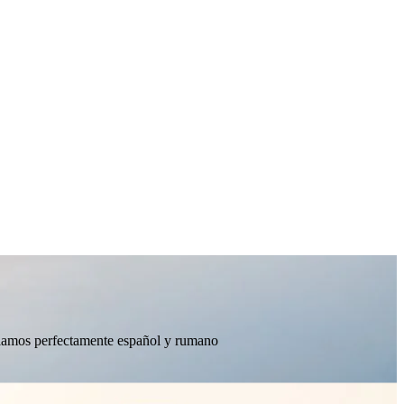
ablamos perfectamente español y rumano