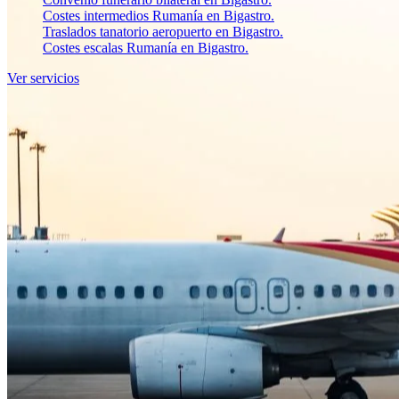
Costes intermedios Rumanía en Bigastro.
Traslados tanatorio aeropuerto en Bigastro.
Costes escalas Rumanía en Bigastro.
Ver servicios