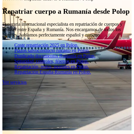
Repatriar cuerpo a Rumanía desde Polop
Funeraria internacional especialista en repatriación de cuerpos y
cenizas entre España y Rumanía. Nos encargamos de todos los
trámites, hablamos perfectamente español y rumano
Coste repatriación 2025 en Polop.
Plazos salvoconducto rumano en Polop.
Duplicado documentos Rumanía en Polop.
Seguridad, controles, féretros en Polop.
Repatriación, restos, mortales en Polop.
Repatriación España-Rumanía en Polop.
Ver servicios