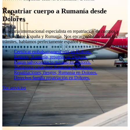
Repatriar cuerpo a Rumanía desde
Dolores
Funeraria internacional especialista en repatriación de cuerpos y
cenizas entre España y Rumanía. Nos encargamos de todos los
trámites, hablamos perfectamente español y rumano
Certificat embalsamament preț en Dolores.
Entierro, Rumanía, repatriar en Dolores.
Plazos salvoconducto rumano en Dolores.
Transporte cadáveres Rumanía en Dolores.
Repatriaciones, riesgos, Rumanía en Dolores.
Derechos familia repatriación en Dolores.
Ver servicios