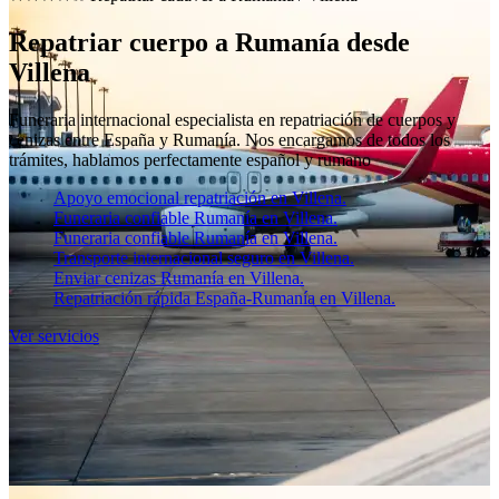
Repatriar cuerpo a Rumanía desde
Villena
Funeraria internacional especialista en repatriación de cuerpos y
cenizas entre España y Rumanía. Nos encargamos de todos los
trámites, hablamos perfectamente español y rumano
Apoyo emocional repatriación en Villena.
Funeraria confiable Rumanía en Villena.
Funeraria confiable Rumanía en Villena.
Transporte internacional seguro en Villena.
Enviar cenizas Rumanía en Villena.
Repatriación rápida España-Rumanía en Villena.
Ver servicios