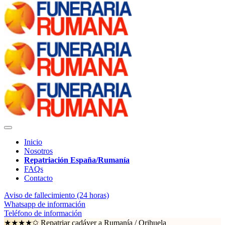
Inicio
Nosotros
Repatriación España/Rumanía
FAQs
Contacto
Aviso de fallecimiento (24 horas)
Whatsapp de información
Teléfono de información
★★★★✩ Repatriar cadáver a Rumanía /
Orihuela