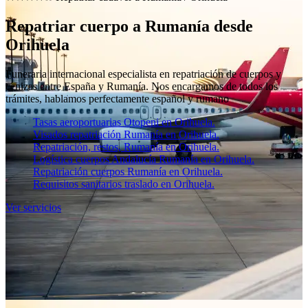
Repatriar cuerpo a Rumanía desde
Orihuela
Funeraria internacional especialista en repatriación de cuerpos y
cenizas entre España y Rumanía. Nos encargamos de todos los
trámites, hablamos perfectamente español y rumano
Tasas aeroportuarias Otopeni en Orihuela.
Visados repatriación Rumanía en Orihuela.
Repatriación, restos, Rumanía en Orihuela.
Logística cuerpos Andalucía Rumanía en Orihuela.
Repatriación cuerpos Rumanía en Orihuela.
Requisitos sanitarios traslado en Orihuela.
Ver servicios