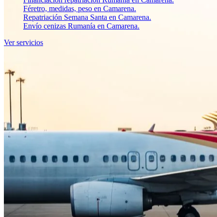
Féretro, medidas, peso en Camarena.
Repatriación Semana Santa en Camarena.
Envío cenizas Rumanía en Camarena.
Ver servicios