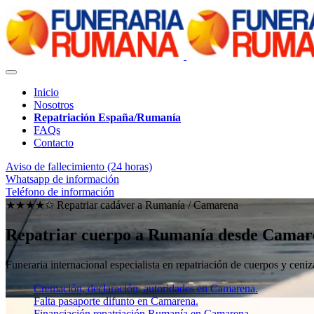
Inicio
Nosotros
Repatriación España/Rumanía
FAQs
Contacto
Aviso de fallecimiento (24 horas)
Whatsapp de información
Teléfono de información
★★★★✩ Repatriar cadáver a Rumanía /
Camarena
Repatriar cuerpo a Rumanía desde Camar
Funeraria internacional especialista en repatriación de cuerpos y ce
Cremación, declaración, autoridades en Camarena.
Falta pasaporte difunto en Camarena.
Financiación repatriación Rumanía en Camarena.