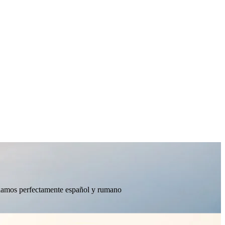
ablamos perfectamente español y rumano