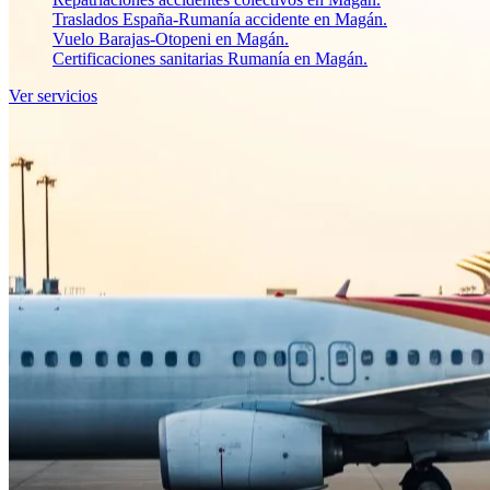
Traslados España-Rumanía accidente en Magán.
Vuelo Barajas-Otopeni en Magán.
Certificaciones sanitarias Rumanía en Magán.
Ver servicios