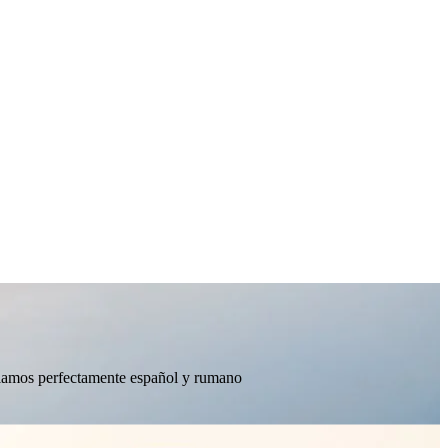
ablamos perfectamente español y rumano