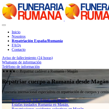
Inicio
Nosotros
Repatriación España/Rumanía
FAQs
Contacto
Aviso de fallecimiento (24 horas)
Whatsapp de información
Teléfono de información
★★★★✩ Repatriar cadáver a Rumanía /
Magán
Repatriar cuerpo a Rumanía desde Magán
Funeraria internacional especialista en repatriación de cuerpos y ce
Repatriación, UE, España en Magán.
Estafas traslados Rumanía en Magán.
Repatriaciones accidentes colectivos en Magán.