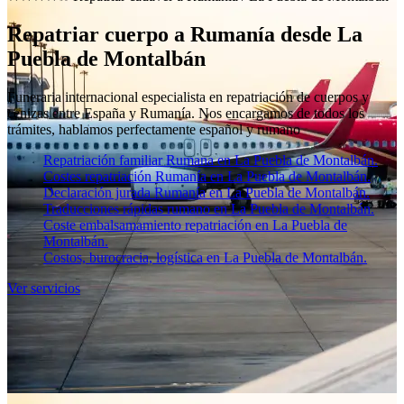
Repatriar cuerpo a Rumanía desde La
Puebla de Montalbán
Funeraria internacional especialista en repatriación de cuerpos y
cenizas entre España y Rumanía. Nos encargamos de todos los
trámites, hablamos perfectamente español y rumano
Repatriación familiar Rumana en La Puebla de Montalbán.
Costes repatriación Rumanía en La Puebla de Montalbán.
Declaración jurada Rumanía en La Puebla de Montalbán.
Traducciones rápidas rumano en La Puebla de Montalbán.
Coste embalsamamiento repatriación en La Puebla de
Montalbán.
Costos, burocracia, logística en La Puebla de Montalbán.
Ver servicios