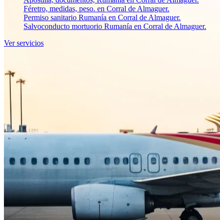
Féretro, medidas, peso. en Corral de Almaguer.
Permiso sanitario Rumanía en Corral de Almaguer.
Salvoconducto mortuorio Rumanía en Corral de Almaguer.
Ver servicios