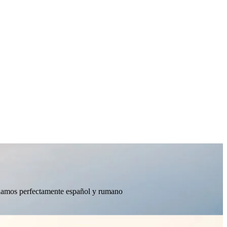
ablamos perfectamente español y rumano