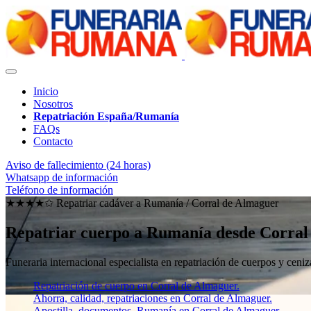
Inicio
Nosotros
Repatriación España/Rumanía
FAQs
Contacto
Aviso de fallecimiento (24 horas)
Whatsapp de información
Teléfono de información
★★★★✩ Repatriar cadáver a Rumanía /
Corral de Almaguer
Repatriar cuerpo a Rumanía desde Corral
Funeraria internacional especialista en repatriación de cuerpos y ce
Repatriación de cuerpo en Corral de Almaguer.
Ahorra, calidad, repatriaciones en Corral de Almaguer.
Apostilla, documentos, Rumanía en Corral de Almaguer.