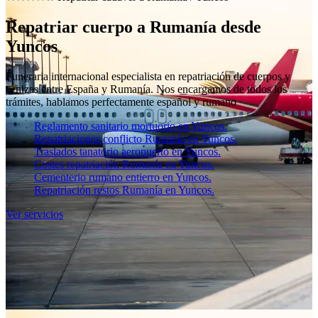
Repatriar cuerpo a Rumanía desde
Yuncos
Funeraria internacional especialista en repatriación de cuerpos y
cenizas entre España y Rumanía. Nos encargamos de todos los
trámites, hablamos perfectamente español y rumano
Reglamento sanitario mortuorio en Yuncos.
Repatriaciones conflicto Rumanía en Yuncos.
Traslados tanatorio aeropuerto en Yuncos.
Costes repatriación Rumanía en Yuncos.
Cementerio rumano entierro en Yuncos.
Repatriación restos Rumanía en Yuncos.
Ver servicios