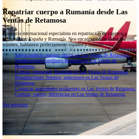
Repatriar cuerpo a Rumanía desde Las
Ventas de Retamosa
Funeraria internacional especialista en repatriación de cuerpos y
cenizas entre España y Rumanía. Nos encargamos de todos los
trámites, hablamos perfectamente español y rumano
Salvoconducto rumano plazos en Las Ventas de Retamosa.
Notificaciones familiares Rumanía en Las Ventas de
Retamosa.
Cenizas, transporte, Rumanía en Las Ventas de Retamosa.
Repatriaciones, retrasos, soluciones en Las Ventas de
Retamosa.
Contactar autoridades pertinentes en Las Ventas de Retamosa.
Cenizas, cuerpo, diferencias en Las Ventas de Retamosa.
Ver servicios