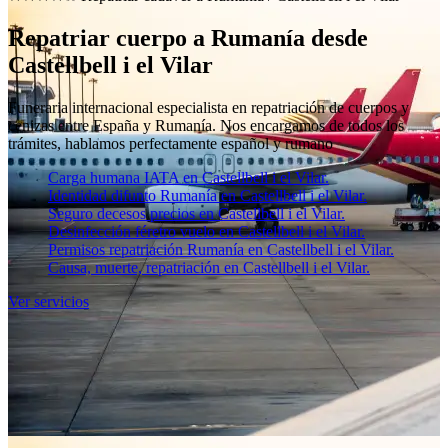
Repatriar cuerpo a Rumanía desde
Castellbell i el Vilar
Funeraria internacional especialista en repatriación de cuerpos y
cenizas entre España y Rumanía. Nos encargamos de todos los
trámites, hablamos perfectamente español y rumano
Carga humana IATA en Castellbell i el Vilar.
Identidad difunto Rumanía en Castellbell i el Vilar.
Seguro decesos precios en Castellbell i el Vilar.
Desinfección féretro vuelo en Castellbell i el Vilar.
Permisos repatriación Rumanía en Castellbell i el Vilar.
Causa, muerte, repatriación en Castellbell i el Vilar.
Ver servicios