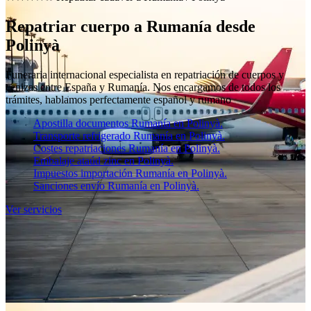
Repatriar cuerpo a Rumanía desde
Polinyà
Funeraria internacional especialista en repatriación de cuerpos y
cenizas entre España y Rumanía. Nos encargamos de todos los
trámites, hablamos perfectamente español y rumano
Apostilla documentos Rumanía en Polinyà.
Transporte refrigerado Rumanía en Polinyà.
Costes repatriaciones Rumanía en Polinyà.
Embalaje ataúd zinc en Polinyà.
Impuestos importación Rumanía en Polinyà.
Sanciones envío Rumanía en Polinyà.
Ver servicios