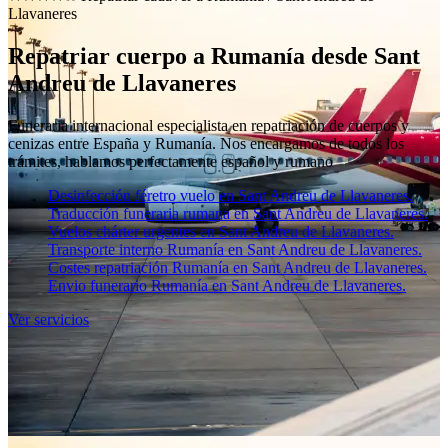
Llavaneres
Repatriar cuerpo a Rumanía desde Sant
Andreu de Llavaneres
Funeraria internacional especialista en repatriación de cuerpos y
cenizas entre España y Rumanía. Nos encargamos de todos los
trámites, hablamos perfectamente español y rumano
Desinfección féretro vuelo en Sant Andreu de Llavaneres.
Traducción funeraria rumana en Sant Andreu de Llavaneres.
Vuelos chárter urgentes en Sant Andreu de Llavaneres.
Transporte interno Rumanía en Sant Andreu de Llavaneres.
Costes repatriación Rumanía en Sant Andreu de Llavaneres.
Envio funerario Rumanía en Sant Andreu de Llavaneres.
Ver servicios