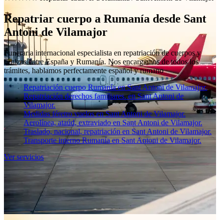
Repatriar cuerpo a Rumanía desde Sant
Antoni de Vilamajor
Funeraria internacional especialista en repatriación de cuerpos y
cenizas entre España y Rumanía. Nos encargamos de todos los
trámites, hablamos perfectamente español y rumano
Repatriación cuerpo Rumanía en Sant Antoni de Vilamajor.
Repatriación derechos familiares. en Sant Antoni de
Vilamajor.
Medidas féretro vuelos en Sant Antoni de Vilamajor.
Aerolínea, ataúd, extraviado en Sant Antoni de Vilamajor.
Traslado, nacional, repatriación en Sant Antoni de Vilamajor.
Transporte interno Rumanía en Sant Antoni de Vilamajor.
Ver servicios