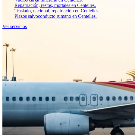
Repatriación, restos, mortales en Centelles.
Traslado, nacional, repatriación en Centelles.
Plazos salvoconducto rumano en Centelles.
Ver servicios