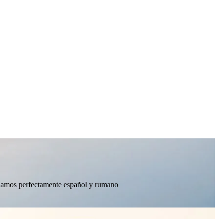
ablamos perfectamente español y rumano