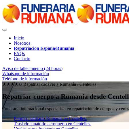
Inicio
Nosotros
Repatriación España/Rumanía
FAQs
Contacto
Aviso de fallecimiento (24 horas)
Whatsapp de información
Teléfono de información
★★★★✩ Repatriar cadáver a Rumanía /
Centelles
Repatriar cuerpo a Rumanía desde Centell
Funeraria internacional especialista en repatriación de cuerpos y ce
Permiso sanitario Rumanía en Centelles.
Traslado tanatorio aeropuerto en Centelles.
Vuelos carga funeraria en Centelles.