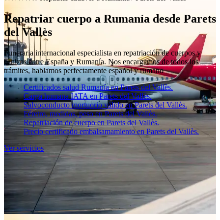
Repatriar cuerpo a Rumanía desde Parets
del Vallès
Funeraria internacional especialista en repatriación de cuerpos y
cenizas entre España y Rumanía. Nos encargamos de todos los
trámites, hablamos perfectamente español y rumano
Certificados salud Rumanía en Parets del Vallès.
Carga humana IATA en Parets del Vallès.
Salvoconducto mortuorio válido en Parets del Vallès.
Féretro, medidas, peso en Parets del Vallès.
Repatriación de cuerpo en Parets del Vallès.
Precio certificado embalsamamiento en Parets del Vallès.
Ver servicios