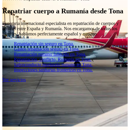
Repatriar cuerpo a Rumanía desde Tona
Funeraria internacional especialista en repatriación de cuerpos y
cenizas entre España y Rumanía. Nos encargamos de todos los
trámites, hablamos perfectamente español y rumano
Repatriación sin seguro en Tona.
Gastos repatriación seguro en Tona.
Repatriación rumano fallecido en Tona.
Repatriación, conflicto, Rumanía en Tona.
Salvoconducto mortuorio rumano en Tona.
Inspecciones sanitarias fronterizas en Tona.
Ver servicios