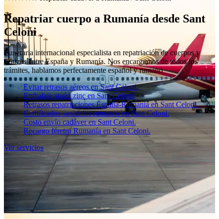
Repatriar cuerpo a Rumanía desde Sant
Celoni
Funeraria internacional especialista en repatriación de cuerpos y
cenizas entre España y Rumanía. Nos encargamos de todos los
trámites, hablamos perfectamente español y rumano
Evitar retrasos aéreos en Sant Celoni.
Embalaje ataúd zinc en Sant Celoni.
Retrasos repatriaciones España-Rumanía en Sant Celoni.
Certificados sanitarios rumanos en Sant Celoni.
Costo envío cadáver en Sant Celoni.
Recargo féretro Rumanía en Sant Celoni.
Ver servicios