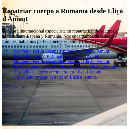
Repatriar cuerpo a Rumanía desde Lliçà
d Amunt
Funeraria internacional especialista en repatriación de cuerpos y
cenizas entre España y Rumanía. Nos encargamos de todos los
trámites, hablamos perfectamente español y rumano
Convenio Berlín España-Rumanía en Lliçà d Amunt.
Repatriaciones VIP Rumanía en Lliçà d Amunt.
Convenio Berlín España-Rumanía en Lliçà d Amunt.
Embalsamamiento, repatriación, coste en Lliçà d Amunt.
Traslados tanatorio aeropuerto en Lliçà d Amunt.
Consulado rumano cerrado en Lliçà d Amunt.
Ver servicios